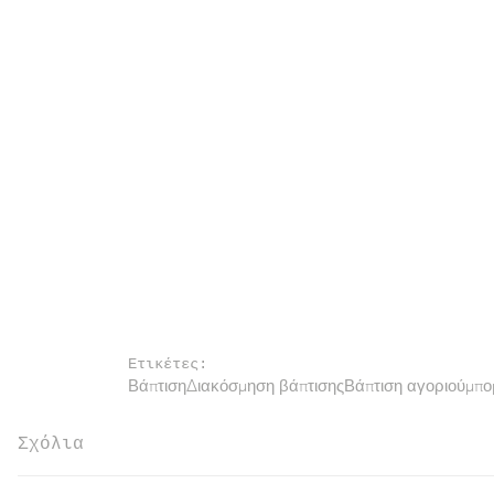
Ετικέτες:
Βάπτιση
Διακόσμηση βάπτισης
Βάπτιση αγοριού
μπο
Σχόλια