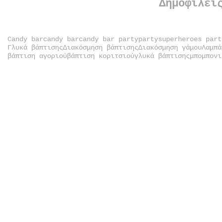
Δημοφιλεί
Candy bar
candy bar
candy bar party
party
superheroes part
Γλυκά βάπτισης
Διακόσμηση βάπτισης
Διακόσμηση γάμου
Λαμπά
βάπτιση αγοριού
βάπτιση κοριτσιού
γλυκά βάπτισης
μπομπονι