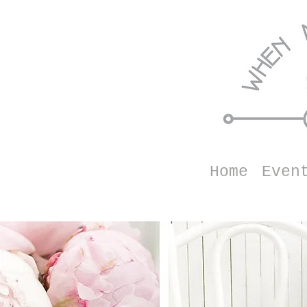
Home
Even