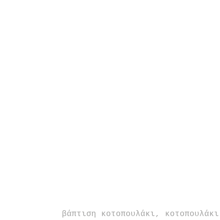
 βάπτιση κοτοπουλάκι, κοτοπουλάκι, προσκλητήριο βάπτισης, μπομπονιέρες 