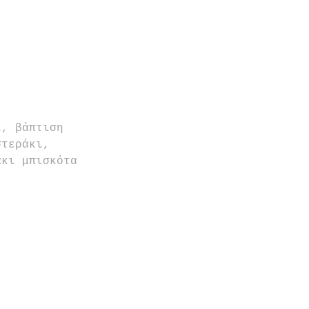
ι, βάπτιση 
στεράκι, 
άκι μπισκότα 