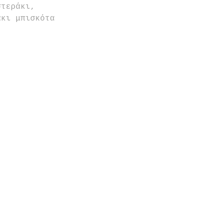
στεράκι, 
άκι μπισκότα 