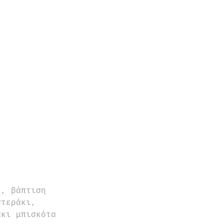
ι, βάπτιση 
στεράκι, 
άκι μπισκότα 