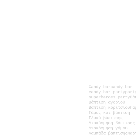
Candy bar
candy bar
candy bar party
part
superheroes party
Βά
Βάπτιση αγοριού
Βάπτιση κοριτσιού
Γά
Γάμος και βάπτιση
Γλυκά βάπτισης
Διακόσμηση βάπτισης
Διακόσμηση γάμου
Λαμπάδα βάπτισης
Μαρ