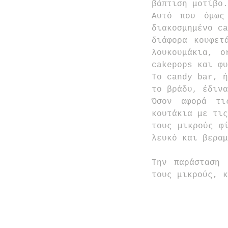
βάπτιση μοτίβο.
Αυτό που όμως
διακοσμημένο ca
διάφορα κουφετ
λουκουμάκια, o
cakepops και φυ
Το candy bar, ή
το βράδυ, έδινα
Όσον αφορά τι
κουτάκια με τις
τους μικρούς φί
λευκό και βεραμ
Την παράσταση 
τους μικρούς, κ