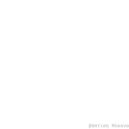
 βάπτιση Μύκονος, Mykonos baptism, candy bar βάπτιση αστεράκι, βάπτιση 