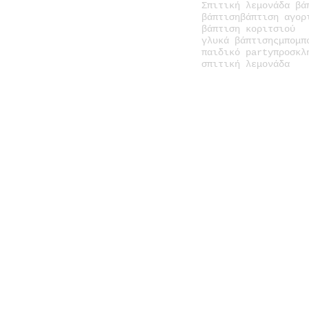
Σπιτική λεμονάδα βά
βάπτιση
βάπτιση αγορ
βάπτιση κοριτσιού
γλυκά βάπτισης
μπομπ
παιδικό party
προσκλ
σπιτική λεμονάδα