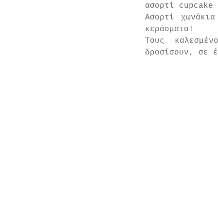
ασορτί cupcake 
Ασορτί χωνάκια
κεράσματα!
Τους καλεσμέν
δροσίσουν, σε έ