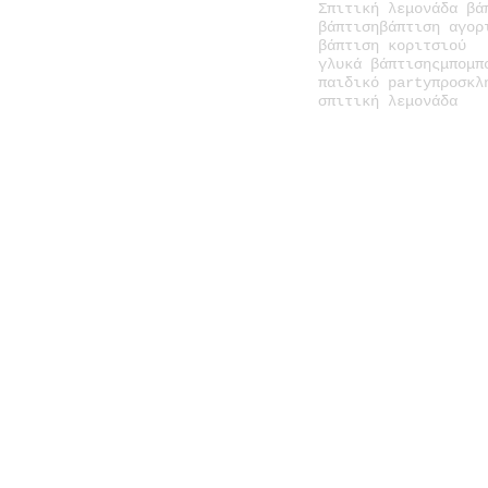
Σπιτική λεμονάδα βά
βάπτιση
βάπτιση αγορ
βάπτιση κοριτσιού
γλυκά βάπτισης
μπομπ
παιδικό party
προσκλ
σπιτική λεμονάδα