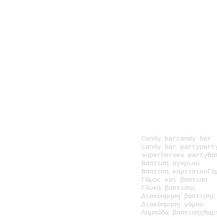
Candy bar
candy bar
candy bar party
part
superheroes party
Βά
Βάπτιση αγοριού
Βάπτιση κοριτσιού
Γά
Γάμος και βάπτιση
Γλυκά βάπτισης
Διακόσμηση βάπτισης
Διακόσμηση γάμου
Λαμπάδα βάπτισης
Μαρ