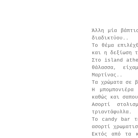
Άλλη μία βάπτι
διαδικτύου..
Το θέμα επιλέχ
και η δεξίωση τ
Στο island athe
θάλασσα, είχα
Μαρτίνας..
Τα χρώματα σε β
Η μπομπονιέρα 
καθώς και σαπου
Ασορτί στολι
τριαντάφυλλα.
Το candy bar τ
ασορτί χρωματισ
Εκτός από τα κ