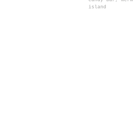
candy bar, merm
island