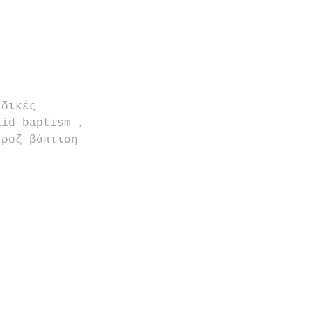
ιδικές 
aid baptism , 
 ροζ βάπτιση 