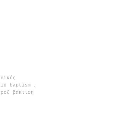
ιδικές 
aid baptism , 
 ροζ βάπτιση 