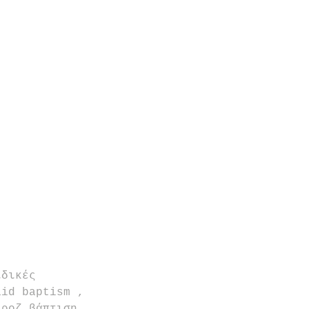
ιδικές 
aid baptism , 