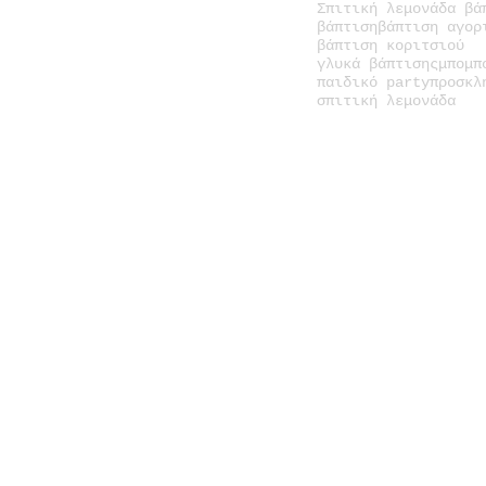
Σπιτική λεμονάδα βά
βάπτιση
βάπτιση αγορ
βάπτιση κοριτσιού
γλυκά βάπτισης
μπομπ
παιδικό party
προσκλ
σπιτική λεμονάδα