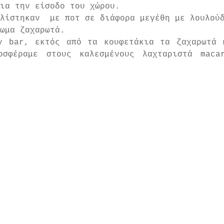
ια την είσοδο του χώρου.
λίστηκαν  με ποτ σε διάφορα μεγέθη με λουλούδ
ωμα ζαχαρωτά.
y bar, εκτός από τα κουφετάκια τα ζαχαρωτά κ
οσφέραμε στους καλεσμένους λαχταριστά maca