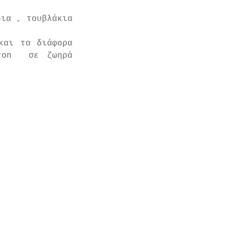
ια , τουβλάκια 
αι τα διάφορα 
ron  σε ζωηρά 