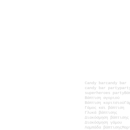
Candy bar
candy bar
candy bar party
part
superheroes party
Βά
Βάπτιση αγοριού
Βάπτιση κοριτσιού
Γά
Γάμος και βάπτιση
Γλυκά βάπτισης
Διακόσμηση βάπτισης
Διακόσμηση γάμου
Λαμπάδα βάπτισης
Μαρ