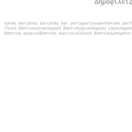
Δημοφιλεί
Candy bar
candy bar
candy bar party
party
superheroes part
Γλυκά βάπτισης
Διακόσμηση βάπτισης
Διακόσμηση γάμου
Λαμπά
βάπτιση αγοριού
βάπτιση κοριτσιού
γλυκά βάπτισης
μπομπονι