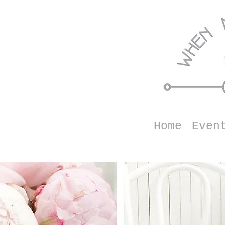
Home
Even