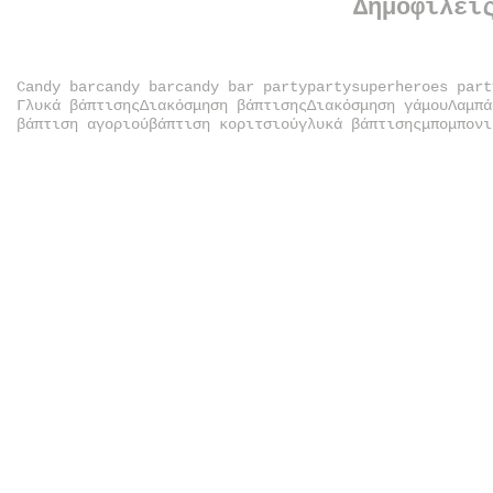
Δημοφιλεί
Candy bar
candy bar
candy bar party
party
superheroes part
Γλυκά βάπτισης
Διακόσμηση βάπτισης
Διακόσμηση γάμου
Λαμπά
βάπτιση αγοριού
βάπτιση κοριτσιού
γλυκά βάπτισης
μπομπονι