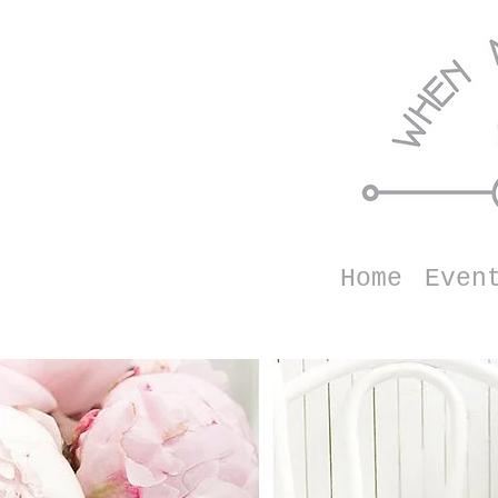
Home
Even