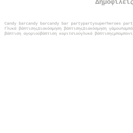
Δημοφιλεί
Candy bar
candy bar
candy bar party
party
superheroes part
Γλυκά βάπτισης
Διακόσμηση βάπτισης
Διακόσμηση γάμου
Λαμπά
βάπτιση αγοριού
βάπτιση κοριτσιού
γλυκά βάπτισης
μπομπονι