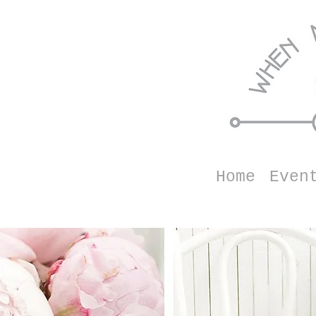
Home
Even